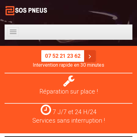
Toggle
navigation
07 52 21 23 62
Intervention rapide en 30 minutes
Réparation
pneus
Réparation sur place !
Services
7 J/7 et 24 H/24
24
Services sans interruption !
H/24