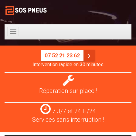
Toggle
navigation
07 52 21 23 62
Intervention rapide en 30 minutes
Réparation
pneus
Réparation sur place !
Services
7 J/7 et 24 H/24
24
Services sans interruption !
H/24