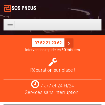
Toggle
navigation
07 52 21 23 62
Intervention rapide en 30 minutes
Réparation
pneus
Réparation sur place !
Services
7 J/7 et 24 H/24
24
Services sans interruption !
H/24