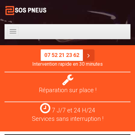
Toggle
navigation
07 52 21 23 62
Intervention rapide en 30 minutes
Réparation
pneus
Réparation sur place !
Services
7 J/7 et 24 H/24
24
Services sans interruption !
H/24