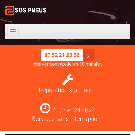
Toggle
navigation
07 52 21 23 62
Intervention rapide en 30 minutes
Réparation
pneus
Réparation sur place !
Services
7 J/7 et 24 H/24
24
Services sans interruption !
H/24