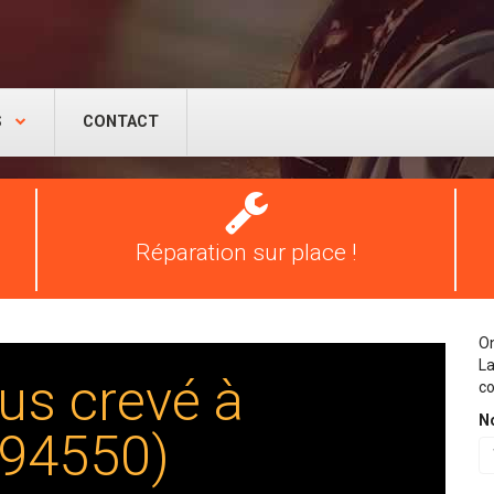
S
CONTACT
Réparation
pneus
Réparation sur place !
On
La
us crevé à
co
N
(94550)