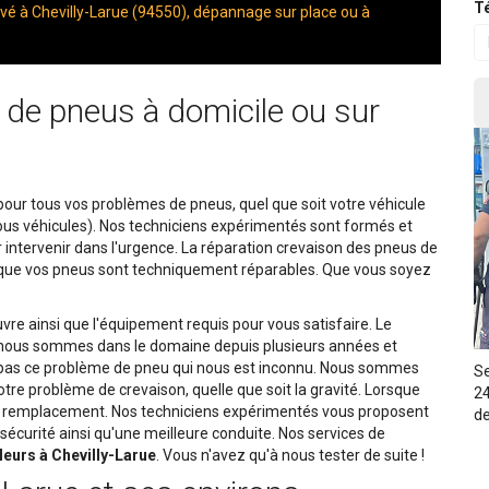
Té
é à Chevilly-Larue (94550), dépannage sur place ou à
de pneus à domicile ou sur
 pour tous vos problèmes de pneus, quel que soit votre véhicule
t tous véhicules). Nos techniciens expérimentés sont formés et
 intervenir dans l'urgence. La réparation crevaison des pneus de
nt que vos pneus sont techniquement réparables. Que vous soyez
re ainsi que l'équipement requis pour vous satisfaire. Le
r nous sommes dans le domaine depuis plusieurs années et
 pas ce problème de pneu qui nous est inconnu. Nous sommes
Se
tre problème de crevaison, quelle que soit la gravité. Lorsque
24
on remplacement. Nos techniciens expérimentés vous proposent
de
 sécurité ainsi qu'une meilleure conduite. Nos services de
leurs à Chevilly-Larue
. Vous n'avez qu'à nous tester de suite !