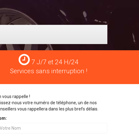
Services
7 J/7 et 24 H/24
24
Services sans interruption !
H/24
 vous rappelle !
issez-nous votre numéro de téléphone, un de nos
nseillers vous rappellera dans les plus brefs délais.
om: