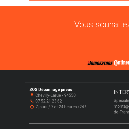
Vous souhaitez
SOS Dépannage pneus
INTER
Chevilly-Larue - 94550
Spéciali
07 52 21 23 62
montage 
7 jours / 7 et 24 heures /24 !
de-Fran