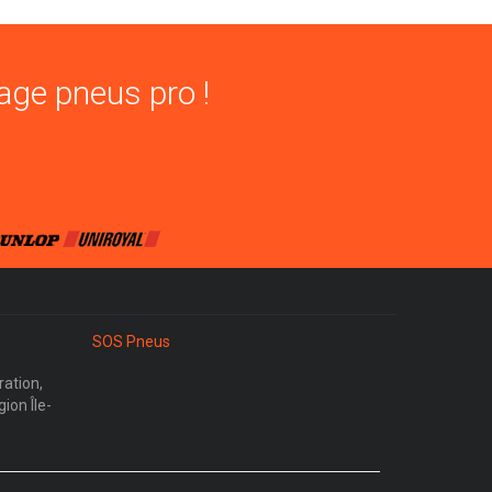
age pneus pro !
SOS Pneus
ration,
ion Île-