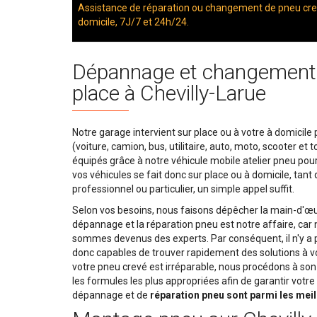
Assistance de réparation ou changement de pneu crev
domicile, 7J/7 et 24h/24.
Dépannage et changement 
place à Chevilly-Larue
Notre garage intervient sur place ou à votre à domicile
(voiture, camion, bus, utilitaire, auto, moto, scooter e
équipés grâce à notre véhicule mobile atelier pneu pour
vos véhicules se fait donc sur place ou à domicile, ta
professionnel ou particulier, un simple appel suffit.
Selon vos besoins, nous faisons dépêcher la main-d'œuv
dépannage et la réparation pneu est notre affaire, ca
sommes devenus des experts. Par conséquent, il n'y a
donc capables de trouver rapidement des solutions à vo
votre pneu crevé est irréparable, nous procédons à s
les formules les plus appropriées afin de garantir votre
dépannage et de
réparation pneu sont parmi les meil