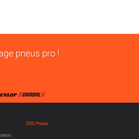
age pneus pro !
SOS Pneus
ration,