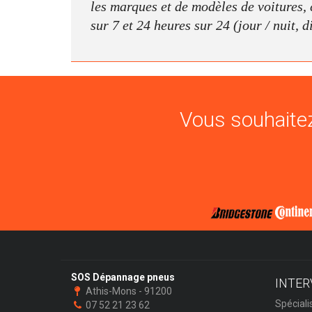
les marques et de modèles de voitures, c
sur 7 et 24 heures sur 24 (jour / nuit, 
Vous souhaitez
SOS Dépannage pneus
INTER
Athis-Mons - 91200
Spéciali
07 52 21 23 62