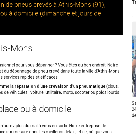
Té
on de pneus crevés à Athis-Mons (91),
 ou à domicile (dimanche et jours de
his-Mons
sionnel pour vous dépanner ? Vous êtes au bon endroit. Notre
 et du dépannage de pneu crevé dans toute la ville d'Athis-Mons.
s services rapides et efficaces.
comme la
réparation d'une crevaison d'un pneumatique
(clous,
de véhicules : voiture, utilitaire, moto, scooter ou poids lourds
Se
place ou à domicile
24
de
n'aurez plus du mal à vous en sortir. Notre entreprise de
e sur mesure dans les meilleurs délais, et ce, où que vous