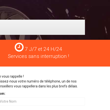
Services
7 J/7 et 24 H/24
24
Services sans interruption !
H/24
 vous rappelle !
issez-nous votre numéro de téléphone, un de nos
nseillers vous rappellera dans les plus brefs délais.
om: