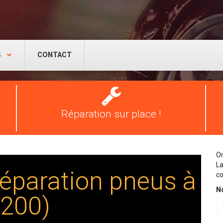
S
CONTACT
Réparation
pneus
Réparation sur place !
On
La
éparation pneus à
co
N
1200)