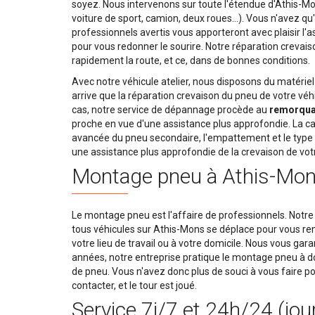
soyez. Nous intervenons sur toute l'étendue d'Athis-Mons
voiture de sport, camion, deux roues…). Vous n'avez qu'
professionnels avertis vous apporteront avec plaisir l'a
pour vous redonner le sourire. Notre réparation crevais
rapidement la route, et ce, dans de bonnes conditions.
Avec notre véhicule atelier, nous disposons du matériel r
arrive que la réparation crevaison du pneu de votre véhi
cas, notre service de dépannage procède au
remorquag
proche en vue d'une assistance plus approfondie. La ca
avancée du pneu secondaire, l'empattement et le type d
une assistance plus approfondie de la crevaison de vot
Montage pneu à Athis-Mo
Le montage pneu est l'affaire de professionnels. Notre
tous véhicules sur Athis-Mons se déplace pour vous rem
votre lieu de travail ou à votre domicile. Nous vous gar
années, notre entreprise pratique le montage pneu à
de pneu. Vous n'avez donc plus de souci à vous faire po
contacter, et le tour est joué.
Service 7j/7 et 24h/24 (jou