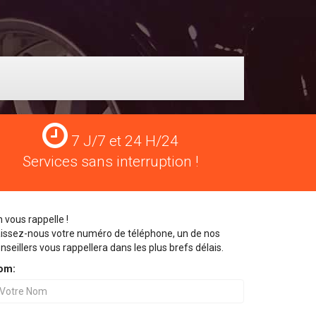
Services
7 J/7 et 24 H/24
24
Services sans interruption !
H/24
 vous rappelle !
issez-nous votre numéro de téléphone, un de nos
nseillers vous rappellera dans les plus brefs délais.
om: