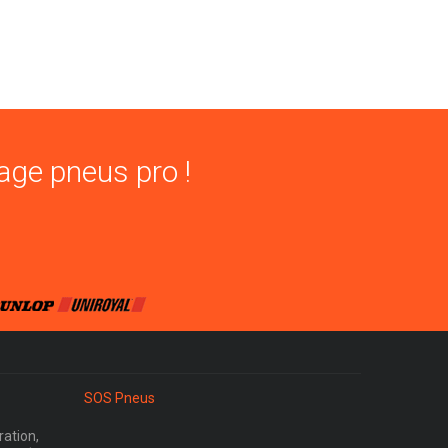
age pneus pro !
SOS Pneus
ration,