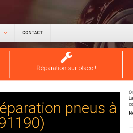
S
CONTACT
Réparation
pneus
Réparation sur place !
On
La
éparation pneus à
co
N
(91190)