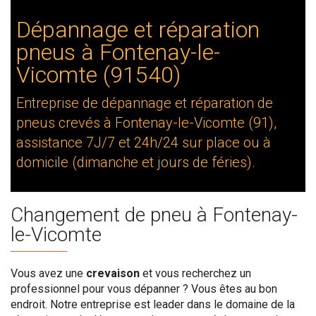
Dépannage et réparation
pneus à Fontenay-le-
Vicomte (91540)
Entreprise de dépannage et réparation de
pneus crevés à Fontenay-le-Vicomte (91),
assistance 7J/7 et 24h/24 sur place ou à
domicile (dimanche et jours de féries).
Changement de pneu à Fontenay-
le-Vicomte
Vous avez une
crevaison
et vous recherchez un
professionnel pour vous dépanner ? Vous êtes au bon
endroit. Notre entreprise est leader dans le domaine de la