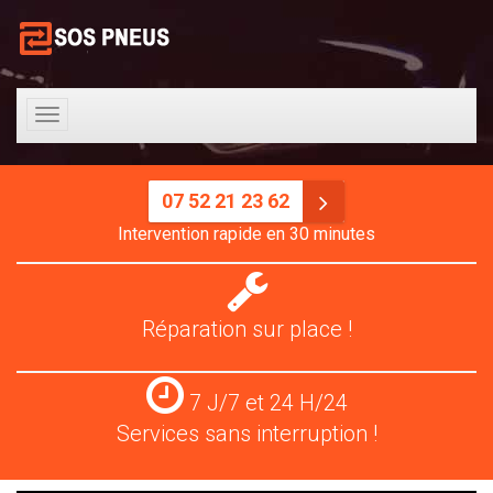
Toggle
navigation
07 52 21 23 62
Intervention rapide en 30 minutes
Réparation
pneus
Réparation sur place !
Services
7 J/7 et 24 H/24
24
Services sans interruption !
H/24