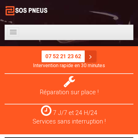
Toggle
navigation
07 52 21 23 62
Intervention rapide en 30 minutes
Réparation
pneus
Réparation sur place !
Services
7 J/7 et 24 H/24
24
Services sans interruption !
H/24