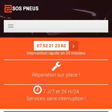
Toggle
navigation
07 52 21 23 62
Intervention rapide en 30 minutes
Réparation
pneus
Réparation sur place !
Services
7 J/7 et 24 H/24
24
Services sans interruption !
H/24