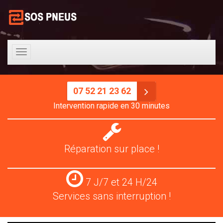
Toggle
navigation
07 52 21 23 62
Intervention rapide en 30 minutes
Réparation
pneus
Réparation sur place !
Services
7 J/7 et 24 H/24
24
Services sans interruption !
H/24