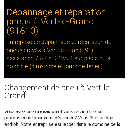
Dépannage et réparation
pneus à Vert-le-Grand
(91810)
Entreprise de dépannage et réparation de
pneus crevés à Vert-le-Grand (91),
assistance 7J/7 et 24h/24 sur place ou à
domicile (dimanche et jours de féries).
Changement de pneu à Vert-le-
Grand
Vous avez une
crevaison
et vous recherchez un
professionnel pour vous dépanner ? Vous êtes au bon
endroit. Notre entreprise est leader dans le domaine de la