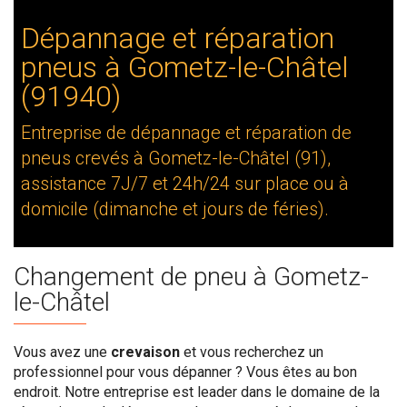
Dépannage et réparation
pneus à Gometz-le-Châtel
(91940)
Entreprise de dépannage et réparation de
pneus crevés à Gometz-le-Châtel (91),
assistance 7J/7 et 24h/24 sur place ou à
domicile (dimanche et jours de féries).
Changement de pneu à Gometz-
le-Châtel
Vous avez une
crevaison
et vous recherchez un
professionnel pour vous dépanner ? Vous êtes au bon
endroit. Notre entreprise est leader dans le domaine de la