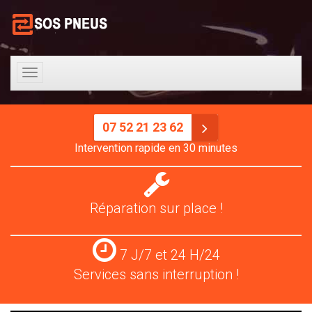
Toggle
navigation
07 52 21 23 62
Intervention rapide en 30 minutes
Réparation
pneus
Réparation sur place !
Services
7 J/7 et 24 H/24
24
Services sans interruption !
H/24