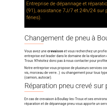
Entreprise de dépannage et réparati
(91), assistance 7J/7 et 24h/24 sur 
féries).
Changement de pneu à Boul
Vous avez une
crevaison
et vous recherchez un profes
entreprise est leader dans le domaine de la réparation 
Troux. N'hésitez donc pas à nous contacter pour profite
Notre entreprise vous propose de plusieurs services 
vis, morceau de verre...) ou changement pour tous types 
(camion, autocar).
Réparation pneu crevé sur 
En cas de crevaison à Boullay-les-Troux et ses environs,
réparation et de dépannage pneu vous apporte un servic