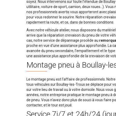
soyez. Nous intervenons sur toute l'étendue de Boullay-
utilitaire, voiture de sport, camion, deux roues…). Vous
nos professionnels avertis vous apporteront avec plaisir
pour vous redonner le sourire. Notre réparation crevais
rapidement la route, et ce, dans de bonnes conditions.
Avec notre véhicule atelier, nous disposons du matériel r
arrive que la réparation crevaison du pneu de votre véhi
cas, notre service de dépannage procède au
remorquag
proche en vue d'une assistance plus approfondie. La ca
avancée du pneu secondaire, l'empattement et le type d
une assistance plus approfondie de la crevaison de vot
Montage pneu à Boullay-le
Le montage pneu est l'affaire de professionnels. Notre
tous véhicules sur Boullay-les-Troux se déplace pour v
sur votre lieu de travail ou à votre domicile. Nous vous
années, notre entreprise pratique le montage pneu à
de pneu. Vous n'avez donc plus de souci à vous faire po
contacter, et le tour est joué.
Service 7j/7 et 24h/24 (jou