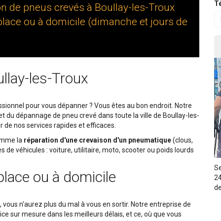
Té
on de pneus crevés à Boullay-les-Troux
place ou à domicile (dimanche et jours de
lay-les-Troux
sionnel pour vous dépanner ? Vous êtes au bon endroit. Notre
et du dépannage de pneu crevé dans toute la ville de Boullay-les-
r de nos services rapides et efficaces.
comme la
réparation d'une crevaison d'un pneumatique
(clous,
de véhicules : voiture, utilitaire, moto, scooter ou poids lourds
Se
place ou à domicile
24
de
 vous n'aurez plus du mal à vous en sortir. Notre entreprise de
e sur mesure dans les meilleurs délais, et ce, où que vous