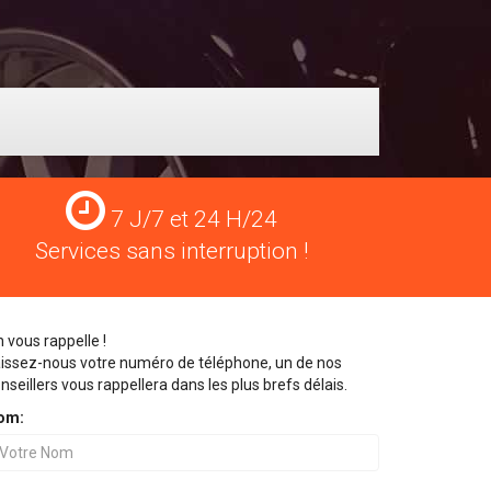
Services
7 J/7 et 24 H/24
24
Services sans interruption !
H/24
 vous rappelle !
issez-nous votre numéro de téléphone, un de nos
nseillers vous rappellera dans les plus brefs délais.
om: