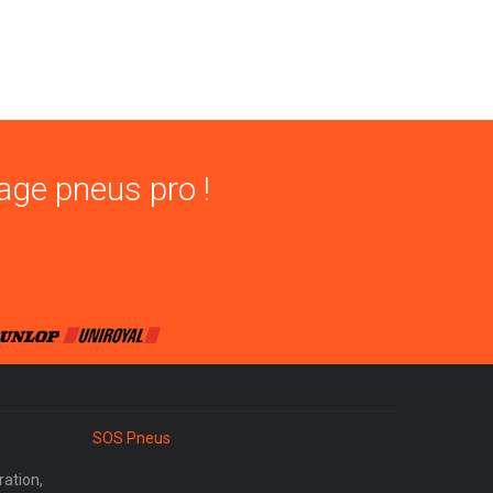
age pneus pro !
SOS Pneus
ration,