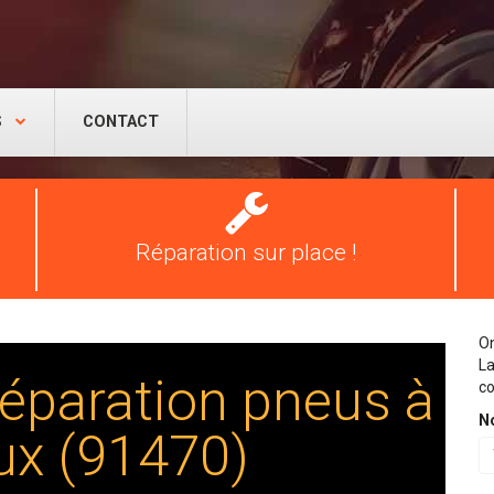
S
CONTACT
Réparation
pneus
Réparation sur place !
On
La
éparation pneus à
co
N
oux (91470)