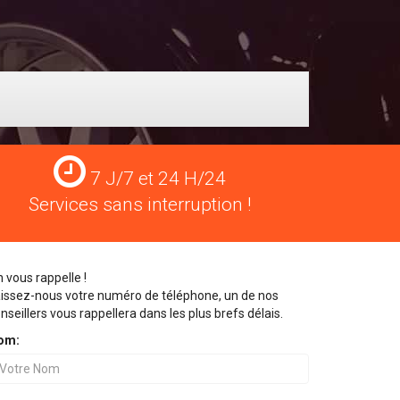
Services
7 J/7 et 24 H/24
24
Services sans interruption !
H/24
 vous rappelle !
issez-nous votre numéro de téléphone, un de nos
nseillers vous rappellera dans les plus brefs délais.
om: