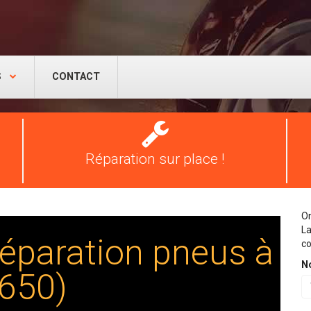
S
CONTACT
Réparation
pneus
Réparation sur place !
On
La
éparation pneus à
co
N
1650)