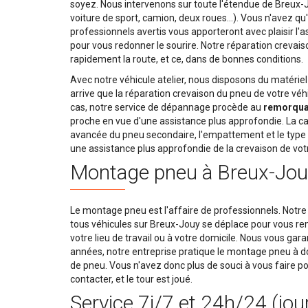
soyez. Nous intervenons sur toute l'étendue de Breux-Jou
voiture de sport, camion, deux roues…). Vous n'avez qu'
professionnels avertis vous apporteront avec plaisir l'a
pour vous redonner le sourire. Notre réparation crevais
rapidement la route, et ce, dans de bonnes conditions.
Avec notre véhicule atelier, nous disposons du matériel r
arrive que la réparation crevaison du pneu de votre véhi
cas, notre service de dépannage procède au
remorquag
proche en vue d'une assistance plus approfondie. La ca
avancée du pneu secondaire, l'empattement et le type d
une assistance plus approfondie de la crevaison de vot
Montage pneu à Breux-Jou
Le montage pneu est l'affaire de professionnels. Notre
tous véhicules sur Breux-Jouy se déplace pour vous rem
votre lieu de travail ou à votre domicile. Nous vous gar
années, notre entreprise pratique le montage pneu à
de pneu. Vous n'avez donc plus de souci à vous faire po
contacter, et le tour est joué.
Service 7j/7 et 24h/24 (jou