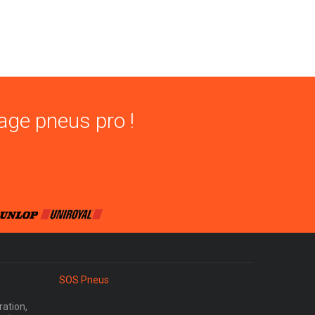
age pneus pro !
SOS Pneus
ration,