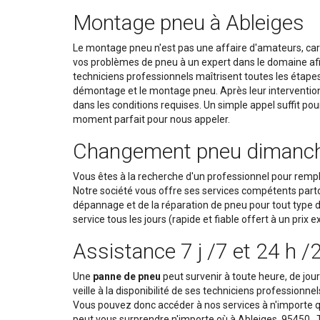
Montage pneu à Ableiges
Le montage pneu n'est pas une affaire d'amateurs, car
vos problèmes de pneu à un expert dans le domaine afin 
techniciens professionnels maîtrisent toutes les étapes
démontage et le montage pneu. Après leur intervention, 
dans les conditions requises. Un simple appel suffit pour
moment parfait pour nous appeler.
Changement pneu dimanche e
Vous êtes à la recherche d'un professionnel pour remp
Notre société vous offre ses services compétents part
dépannage et de la réparation de pneu pour tout type 
service tous les jours (rapide et fiable offert à un prix 
Assistance 7 j /7 et 24 h /
Une
panne de pneu
peut survenir à toute heure, de jou
veille à la disponibilité de ses techniciens professionnel
Vous pouvez donc accéder à nos services à n'importe q
peut vous surprendre n'importe où à Ableiges, 95450 .