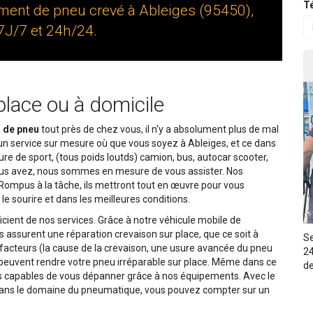
Té
ment de pneu crevé à Ableiges (95450),
7J/7 et 24h/24.
place ou à domicile
n de pneu
tout près de chez vous, il n'y a absolument plus de mal
 un service sur mesure où que vous soyez à Ableiges, et ce dans
oiture de sport, (tous poids loutds) camion, bus, autocar scooter,
vous avez, nous sommes en mesure de vous assister. Nos
Rompus à la tâche, ils mettront tout en œuvre pour vous
le sourire et dans les meilleures conditions.
icient de nos services. Grâce à notre véhicule mobile de
assurent une réparation crevaison sur place, que ce soit à
Se
ns facteurs (la cause de la crevaison, une usure avancée du pneu
24
 peuvent rendre votre pneu irréparable sur place. Même dans ce
de
es capables de vous dépanner grâce à nos équipements. Avec le
 dans le domaine du pneumatique, vous pouvez compter sur un