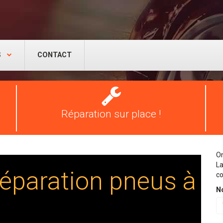
S
CONTACT
Réparation
pneus
Réparation sur place !
On
La
éparation pneus à
co
N