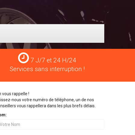
Services
7 J/7 et 24 H/24
24
Services sans interruption !
H/24
 vous rappelle !
issez-nous votre numéro de téléphone, un de nos
nseillers vous rappellera dans les plus brefs délais.
om: