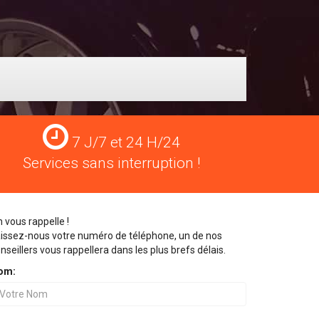
Services
7 J/7 et 24 H/24
24
Services sans interruption !
H/24
 vous rappelle !
issez-nous votre numéro de téléphone, un de nos
nseillers vous rappellera dans les plus brefs délais.
om: