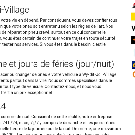
-Village
 votre vie en dépend. Par conséquent, vous devez confier tous
que votre pneu soit entretenu selon les règles de l'art. Nos
 de réparation pneu crevé, surtout en ce qui concerne le
vous êtes certain de continuer votre trajet en toute sécurité
 tester nos services. Si vous êtes dans le besoin, c'est le
t jours de féries (jour/nuit)
acer ou changer de pneu e votre véhicule à Wy-dit-Joli-Village
ents partout dans la ville. Nous sommes spécialisés dans le
 tout type de véhicule. Contactez-nous, et nous vous
offert à un prix exceptionnel.
24
r comme de nuit. Conscient de cette réalité, notre entreprise
s 24 h/24, et ce, 7 j/7 y compris le dimanche et les jours fériés.
uelle heure de la journée ou de la nuit. De même, une
crevaison
, 95420 . Toujours pour vous satisfaire, nous disposons des