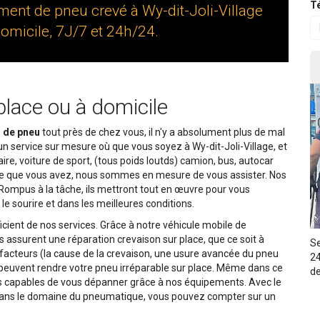
Té
ent de pneu crevé à Wy-dit-Joli-Village
omicile, 7J/7 et 24h/24.
place ou à domicile
n de pneu
tout près de chez vous, il n'y a absolument plus de mal
un service sur mesure où que vous soyez à Wy-dit-Joli-Village, et
itaire, voiture de sport, (tous poids loutds) camion, bus, autocar
bile que vous avez, nous sommes en mesure de vous assister. Nos
Rompus à la tâche, ils mettront tout en œuvre pour vous
le sourire et dans les meilleures conditions.
icient de nos services. Grâce à notre véhicule mobile de
assurent une réparation crevaison sur place, que ce soit à
Se
ns facteurs (la cause de la crevaison, une usure avancée du pneu
24
 peuvent rendre votre pneu irréparable sur place. Même dans ce
de
es capables de vous dépanner grâce à nos équipements. Avec le
 dans le domaine du pneumatique, vous pouvez compter sur un