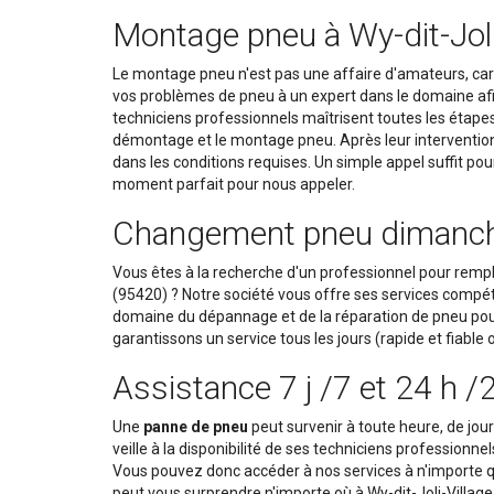
Montage pneu à Wy-dit-Joli
Le montage pneu n'est pas une affaire d'amateurs, car
vos problèmes de pneu à un expert dans le domaine afin 
techniciens professionnels maîtrisent toutes les étapes
démontage et le montage pneu. Après leur intervention, 
dans les conditions requises. Un simple appel suffit pour
moment parfait pour nous appeler.
Changement pneu dimanche e
Vous êtes à la recherche d'un professionnel pour rempl
(95420) ? Notre société vous offre ses services compét
domaine du dépannage et de la réparation de pneu pour
garantissons un service tous les jours (rapide et fiable 
Assistance 7 j /7 et 24 h /
Une
panne de pneu
peut survenir à toute heure, de jou
veille à la disponibilité de ses techniciens professionnel
Vous pouvez donc accéder à nos services à n'importe q
peut vous surprendre n'importe où à Wy-dit-Joli-Village