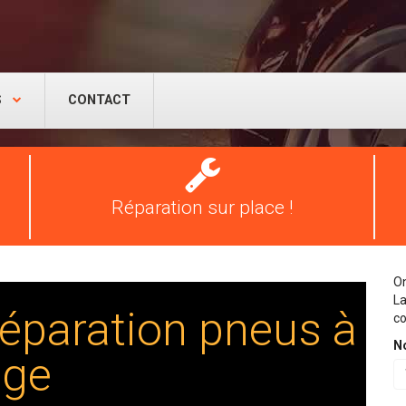
S
CONTACT
Réparation
pneus
Réparation sur place !
On
La
éparation pneus à
co
N
age