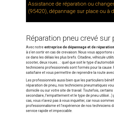
Assistance de réparation ou changem
(95420), dépannage sur place ou à d
Réparation pneu crevé sur 
Avec notre
entreprise de dépannage et de réparatio
à s'en sortir en cas de crevaison. Nous vous apportons 
ce dans les délais les plus brefs. Citadine, véhicule util
scooter, deux roues… : quel que soit le type d'automo
techniciens professionnels sont formés pour la cause. 
satisfaire et vous permettre de reprendre la route avec 
Les professionnels aussi bien que les particuliers bénéf
réparation de pneu, nos techniciens pneumatiques vous 
domicile ou sur votre site de travail. Toutefois, certai
secondaire, l'empattement et le type de pneu utilisé…)
cas, vous n'avez pas à vous inquiéter, car nous somm
professionnalisme et l'expérience de nos techniciens
service rapide et impeccable.