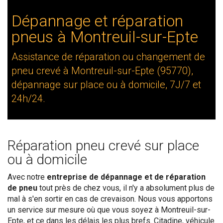
Dépannage et réparation
pneus à Montreuil-sur-Epte
Assistance de réparation ou changement de
pneu crevé à Montreuil-sur-Epte (95770),
dépannage sur place ou à domicile, 7J/7 et
24h/24.
Réparation pneu crevé sur place
ou à domicile
Avec notre
entreprise de dépannage et de réparation
de pneu
tout près de chez vous, il n'y a absolument plus de
mal à s'en sortir en cas de crevaison. Nous vous apportons
un service sur mesure où que vous soyez à Montreuil-sur-
Epte, et ce dans les délais les plus brefs. Citadine, véhicule