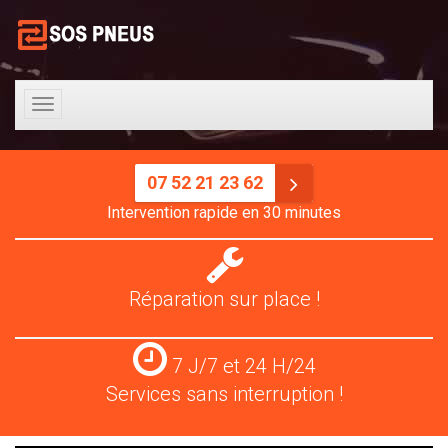
Toggle
navigation
07 52 21 23 62
Intervention rapide en 30 minutes
Réparation
pneus
Réparation sur place !
Services
7 J/7 et 24 H/24
24
Services sans interruption !
H/24