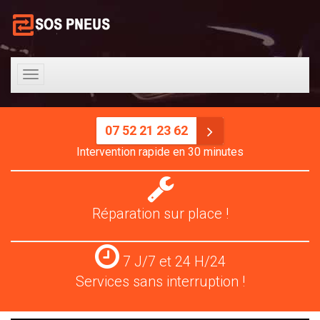
Toggle
navigation
07 52 21 23 62
Intervention rapide en 30 minutes
Réparation
pneus
Réparation sur place !
Services
7 J/7 et 24 H/24
24
Services sans interruption !
H/24