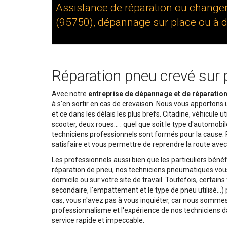
Assistance de réparation ou change
(95750), dépannage sur place ou à d
Réparation pneu crevé sur 
Avec notre
entreprise de dépannage et de réparatio
à s'en sortir en cas de crevaison. Nous vous apportons
et ce dans les délais les plus brefs. Citadine, véhicule u
scooter, deux roues… : quel que soit le type d'automo
techniciens professionnels sont formés pour la cause. 
satisfaire et vous permettre de reprendre la route avec 
Les professionnels aussi bien que les particuliers bénéf
réparation de pneu, nos techniciens pneumatiques vous 
domicile ou sur votre site de travail. Toutefois, certai
secondaire, l'empattement et le type de pneu utilisé…)
cas, vous n'avez pas à vous inquiéter, car nous somm
professionnalisme et l'expérience de nos techniciens
service rapide et impeccable.