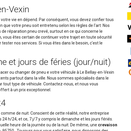
en-Vexin
 votre vie en dépend. Par conséquent, vous devez confier tous
que votre pneu soit entretenu selon les règles de l'art. Nos
 de réparation pneu crevé, surtout en ce qui concerne le
vous êtes certain de continuer votre trajet en toute sécurité
 tester nos services. Si vous êtes dans le besoin, c'est le
t jours de féries (jour/nuit)
acer ou changer de pneu e votre véhicule à Le Bellay-en-Vexin
ents partout dans la ville. Nous sommes spécialisés dans le
 tout type de véhicule. Contactez-nous, et nous vous
offert à un prix exceptionnel.
24
r comme de nuit. Conscient de cette réalité, notre entreprise
s 24 h/24, et ce, 7 j/7 y compris le dimanche et les jours fériés.
uelle heure de la journée ou de la nuit. De même, une
crevaison
, 95750 . Toujours pour vous satisfaire, nous disposons des