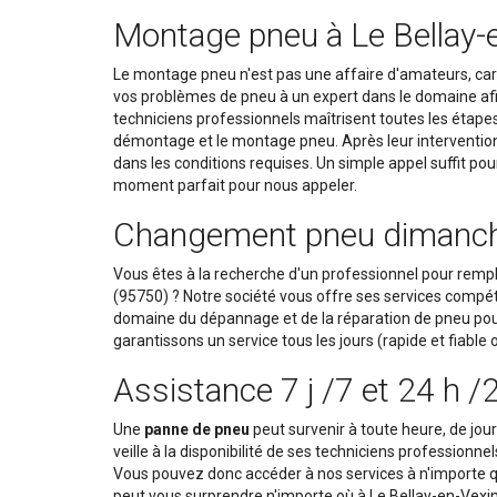
Montage pneu à Le Bellay-
Le montage pneu n'est pas une affaire d'amateurs, car
vos problèmes de pneu à un expert dans le domaine afin 
techniciens professionnels maîtrisent toutes les étapes
démontage et le montage pneu. Après leur intervention, 
dans les conditions requises. Un simple appel suffit pour
moment parfait pour nous appeler.
Changement pneu dimanche e
Vous êtes à la recherche d'un professionnel pour rempl
(95750) ? Notre société vous offre ses services compét
domaine du dépannage et de la réparation de pneu pour
garantissons un service tous les jours (rapide et fiable 
Assistance 7 j /7 et 24 h /
Une
panne de pneu
peut survenir à toute heure, de jou
veille à la disponibilité de ses techniciens professionnel
Vous pouvez donc accéder à nos services à n'importe q
peut vous surprendre n'importe où à Le Bellay-en-Vexin