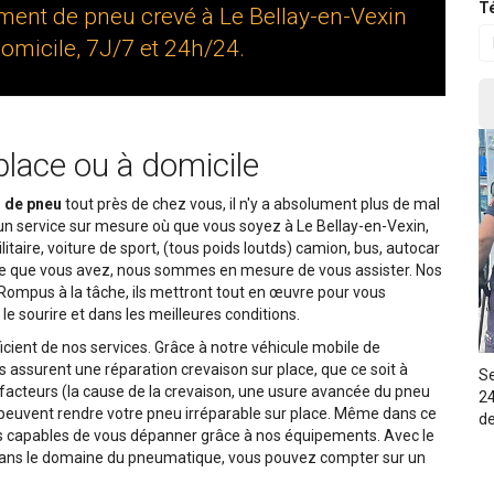
Té
ment de pneu crevé à Le Bellay-en-Vexin
omicile, 7J/7 et 24h/24.
place ou à domicile
n de pneu
tout près de chez vous, il n'y a absolument plus de mal
 un service sur mesure où que vous soyez à Le Bellay-en-Vexin,
tilitaire, voiture de sport, (tous poids loutds) camion, bus, autocar
bile que vous avez, nous sommes en mesure de vous assister. Nos
Rompus à la tâche, ils mettront tout en œuvre pour vous
le sourire et dans les meilleures conditions.
icient de nos services. Grâce à notre véhicule mobile de
assurent une réparation crevaison sur place, que ce soit à
Se
ns facteurs (la cause de la crevaison, une usure avancée du pneu
24
 peuvent rendre votre pneu irréparable sur place. Même dans ce
de
es capables de vous dépanner grâce à nos équipements. Avec le
 dans le domaine du pneumatique, vous pouvez compter sur un