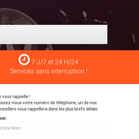
Services
7 J/7 et 24 H/24
24
Services sans interruption !
H/24
 vous rappelle !
issez-nous votre numéro de téléphone, un de nos
nseillers vous rappellera dans les plus brefs délais.
om: