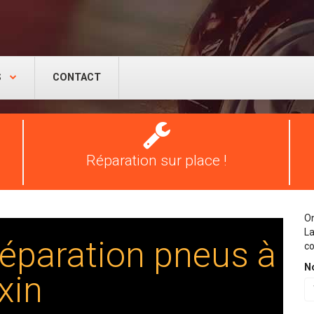
S
CONTACT
Réparation
pneus
Réparation sur place !
On
La
éparation pneus à
co
N
xin