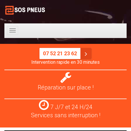
Toggle
navigation
07 52 21 23 62
Intervention rapide en 30 minutes
Réparation
pneus
Réparation sur place !
Services
7 J/7 et 24 H/24
24
Services sans interruption !
H/24