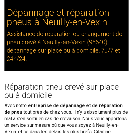
Dépannage et réparation
pneus à Neuilly-en-Vexin
Assistance de réparation ou changement de
pneu crevé à Neuilly-en-Vexin (95640),
dépannage sur place ou à domicile, 7J/7 et
24h/24.
Réparation pneu crevé sur place
ou à domicile
Avec notre
entreprise de dépannage et de réparation
de pneu
tout près de chez vous, il n'y a absolument plus de
mal à s'en sortir en cas de crevaison. Nous vous apportons
un service sur mesure où que vous soyez à Neuilly-en-
Vexin, et ce dans les délais les plus brefs. Citadine,