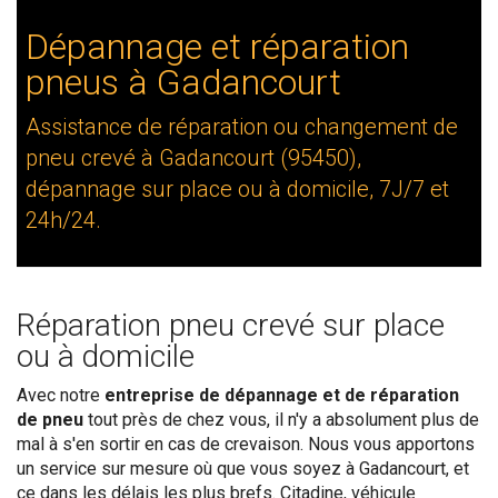
Dépannage et réparation
pneus à Gadancourt
Assistance de réparation ou changement de
pneu crevé à Gadancourt (95450),
dépannage sur place ou à domicile, 7J/7 et
24h/24.
Réparation pneu crevé sur place
ou à domicile
Avec notre
entreprise de dépannage et de réparation
de pneu
tout près de chez vous, il n'y a absolument plus de
mal à s'en sortir en cas de crevaison. Nous vous apportons
un service sur mesure où que vous soyez à Gadancourt, et
ce dans les délais les plus brefs. Citadine, véhicule