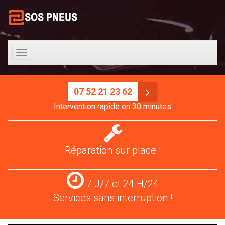
Toggle
navigation
07 52 21 23 62
Intervention rapide en 30 minutes
Réparation
pneus
Réparation sur place !
Services
7 J/7 et 24 H/24
24
Services sans interruption !
H/24