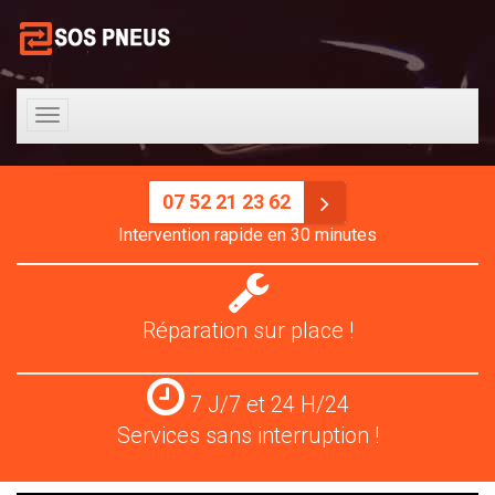
Toggle
navigation
07 52 21 23 62
Intervention rapide en 30 minutes
Réparation
pneus
Réparation sur place !
Services
7 J/7 et 24 H/24
24
Services sans interruption !
H/24