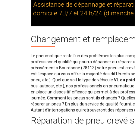
Assistance de dépannage et réparat
domicile 7J/7 et 24 h/24 (dimanche e
Changement et remplacem
Le pneumatique reste l'un des problèmes les plus comp
professionnel qualifié qui pourra dépanner ou réparer u
précisément à Bourdonné (78113) votre pneu est crevé o
est l'espace qui vous offre la majorité des différent
pneu, etc.). Quel que soit le type de véhicule
VL ou poid
bus, autocar, etc.), nos professionnels en pneumatique 
en place un dispositif efficace qui permet à des profes
journée. Comment les pneus sont-ils changés ? Quelles 
réparer un pneu ? En plus du service de qualité fourni, 
Autant d'interrogations qui retrouveront des réponses à 
Réparation de pneu crevé s