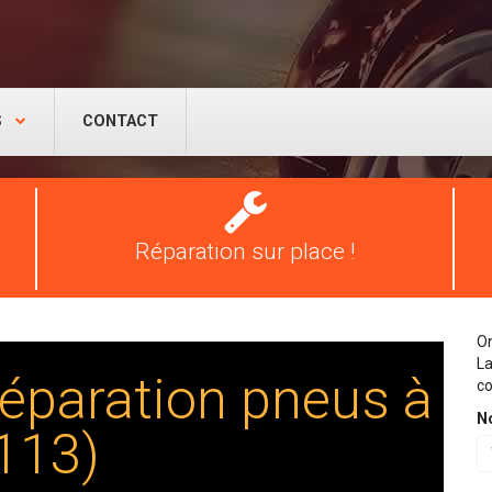
S
CONTACT
Réparation
pneus
Réparation sur place !
On
La
éparation pneus à
co
N
113)