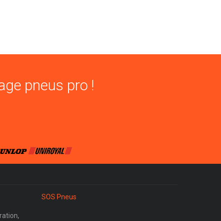
age pneus pro !
SOS Pneus
ration,