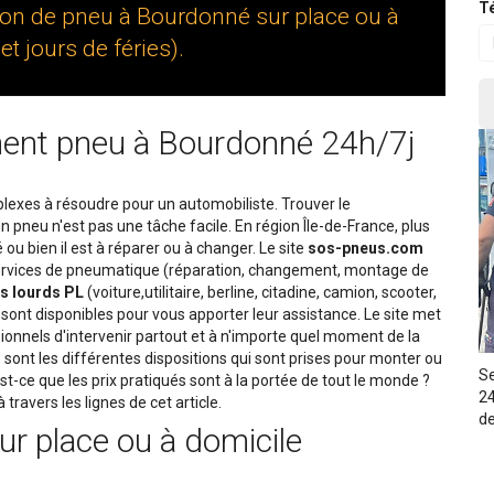
Té
ion de pneu à Bourdonné sur place ou à
t jours de féries).
ent pneu à Bourdonné 24h/7j
lexes à résoudre pour un automobiliste. Trouver le
n pneu n'est pas une tâche facile. En région Île-de-France, plus
u bien il est à réparer ou à changer. Le site
sos-pneus.com
s services de pneumatique (réparation, changement, montage de
s lourds PL
(voiture,utilitaire, berline, citadine, camion, scooter,
sont disponibles pour vous apporter leur assistance. Le site met
sionnels d'intervenir partout et à n'importe quel moment de la
sont les différentes dispositions qui sont prises pour monter ou
Se
est-ce que les prix pratiqués sont à la portée de tout le monde ?
24
travers les lignes de cet article.
de
ur place ou à domicile