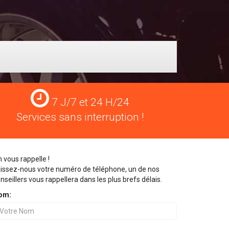
Services
7 J/7 et 24 H/24
24
Services sans interruption !
H/24
 vous rappelle !
issez-nous votre numéro de téléphone, un de nos
nseillers vous rappellera dans les plus brefs délais.
om: