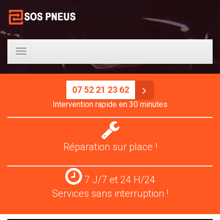
Toggle
navigation
07 52 21 23 62
Intervention rapide en 30 minutes
Réparation
pneus
Réparation sur place !
Services
7 J/7 et 24 H/24
24
Services sans interruption !
H/24