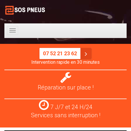
Toggle
navigation
07 52 21 23 62
Intervention rapide en 30 minutes
Réparation
pneus
Réparation sur place !
Services
7 J/7 et 24 H/24
24
Services sans interruption !
H/24