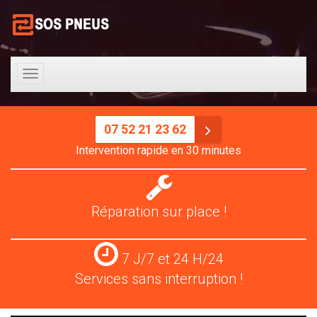
Toggle
navigation
07 52 21 23 62
Intervention rapide en 30 minutes
Réparation
pneus
Réparation sur place !
Services
7 J/7 et 24 H/24
24
Services sans interruption !
H/24