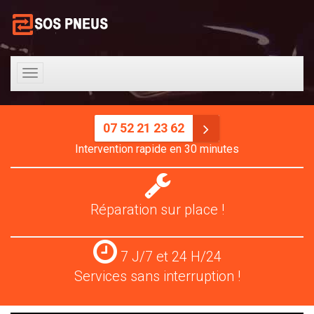
Toggle
navigation
07 52 21 23 62
Intervention rapide en 30 minutes
Réparation
pneus
Réparation sur place !
Services
7 J/7 et 24 H/24
24
Services sans interruption !
H/24