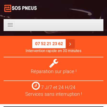
Toggle
navigation
07 52 21 23 62
Intervention rapide en 30 minutes
Réparation
pneus
Réparation sur place !
Services
7 J/7 et 24 H/24
24
Services sans interruption !
H/24