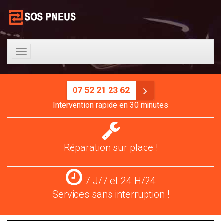
Toggle
navigation
07 52 21 23 62
Intervention rapide en 30 minutes
Réparation
pneus
Réparation sur place !
Services
7 J/7 et 24 H/24
24
Services sans interruption !
H/24