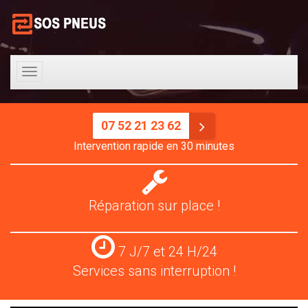
Toggle
navigation
07 52 21 23 62
Intervention rapide en 30 minutes
Réparation
pneus
Réparation sur place !
Services
7 J/7 et 24 H/24
24
Services sans interruption !
H/24