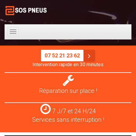
Toggle
navigation
07 52 21 23 62
Intervention rapide en 30 minutes
Réparation
pneus
Réparation sur place !
Services
7 J/7 et 24 H/24
24
Services sans interruption !
H/24