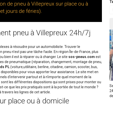
Té
on de pneu à Villepreux sur place ou à
t jours de féries).
t pneu à Villepreux 24h/7j
lexes à résoudre pour un automobiliste. Trouver le
n pneu n'est pas une tâche facile. En région Île-de-France, plus
 bien il est à réparer ou à changer. Le site
sos-pneus.com
est
rvices de pneumatique (réparation, changement, montage de pneu,
rds PL
(voiture,utilitaire, berline, citadine, camion, scooter, bus,
disponibles pour vous apporter leur assistance. Le site met en
nnels d'intervenir partout et à n'importe quel moment de la
sont les différentes dispositions qui sont prises pour monter ou
Se
est-ce que les prix pratiqués sont à la portée de tout le monde ?
24
travers les lignes de cet article.
de
ur place ou à domicile