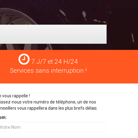
Services
7 J/7 et 24 H/24
24
Services sans interruption !
H/24
 vous rappelle !
issez-nous votre numéro de téléphone, un de nos
nseillers vous rappellera dans les plus brefs délais.
om: