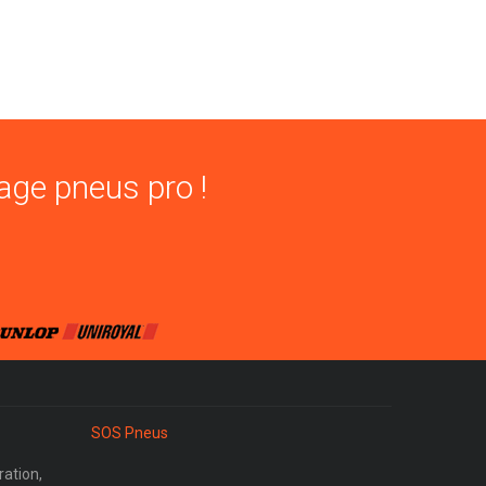
age pneus pro !
SOS Pneus
ration,