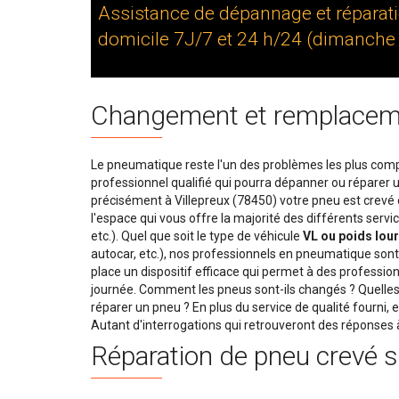
Assistance de dépannage et réparati
domicile 7J/7 et 24 h/24 (dimanche e
Changement et remplacemen
Le pneumatique reste l'un des problèmes les plus comp
professionnel qualifié qui pourra dépanner ou réparer u
précisément à Villepreux (78450) votre pneu est crevé ou
l'espace qui vous offre la majorité des différents se
etc.). Quel que soit le type de véhicule
VL ou poids lou
autocar, etc.), nos professionnels en pneumatique sont 
place un dispositif efficace qui permet à des professio
journée. Comment les pneus sont-ils changés ? Quelles 
réparer un pneu ? En plus du service de qualité fourni, 
Autant d'interrogations qui retrouveront des réponses à 
Réparation de pneu crevé s