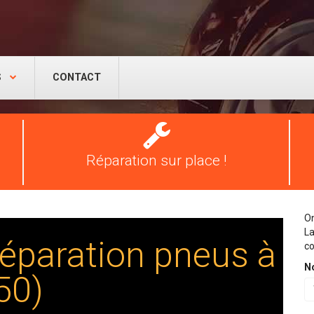
S
CONTACT
Réparation
pneus
Réparation sur place !
On
La
éparation pneus à
co
N
50)