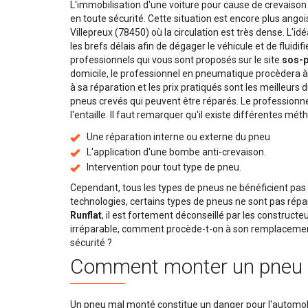
L'immobilisation d'une voiture pour cause de crevaison
en toute sécurité. Cette situation est encore plus ango
Villepreux (78450) où la circulation est très dense. L'id
les brefs délais afin de dégager le véhicule et de fluidif
professionnels qui vous sont proposés sur le site
sos-
domicile, le professionnel en pneumatique procèdera à
à sa réparation et les prix pratiqués sont les meilleurs
pneus crevés qui peuvent être réparés. Le professionne
l'entaille. Il faut remarquer qu'il existe différentes mét
Une réparation interne ou externe du pneu
L'application d'une bombe anti-crevaison.
Intervention pour tout type de pneu.
Cependant, tous les types de pneus ne bénéficient pas
technologies, certains types de pneus ne sont pas rép
Runflat
, il est fortement déconseillé par les constructe
irréparable, comment procède-t-on à son remplacement
sécurité ?
Comment monter un pneu 
Un pneu mal monté constitue un danger pour l'automobil