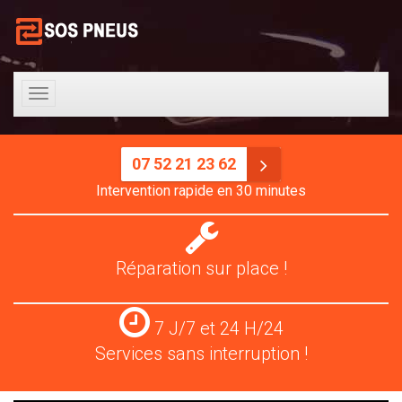
Toggle
navigation
07 52 21 23 62
Intervention rapide en 30 minutes
Réparation
pneus
Réparation sur place !
Services
7 J/7 et 24 H/24
24
Services sans interruption !
H/24