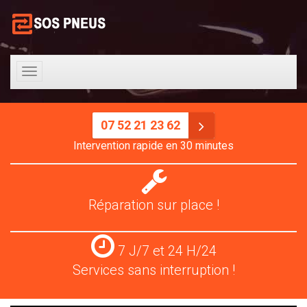
Toggle
navigation
07 52 21 23 62
Intervention rapide en 30 minutes
Réparation
pneus
Réparation sur place !
Services
7 J/7 et 24 H/24
24
Services sans interruption !
H/24