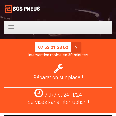
Toggle
navigation
07 52 21 23 62
Intervention rapide en 30 minutes
Réparation
pneus
Réparation sur place !
Services
7 J/7 et 24 H/24
24
Services sans interruption !
H/24