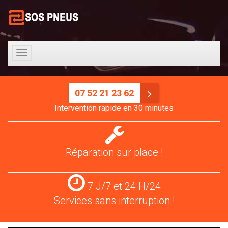
Toggle
navigation
07 52 21 23 62
Intervention rapide en 30 minutes
Réparation
pneus
Réparation sur place !
Services
7 J/7 et 24 H/24
24
Services sans interruption !
H/24