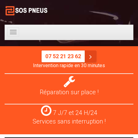
Toggle
navigation
07 52 21 23 62
Intervention rapide en 30 minutes
Réparation
pneus
Réparation sur place !
Services
7 J/7 et 24 H/24
24
Services sans interruption !
H/24