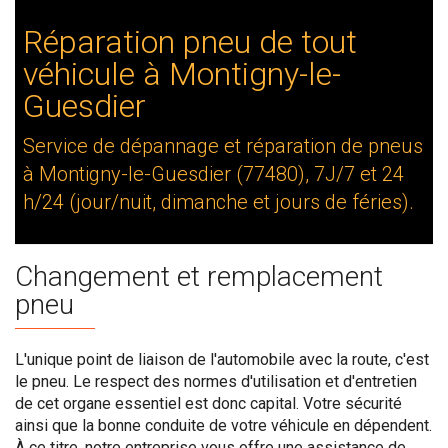
Réparation pneu de tout
véhicule à Montigny-le-
Guesdier
Service de dépannage et réparation de pneus
à Montigny-le-Guesdier (77480), 7J/7 et 24
h/24 (jour/nuit, dimanche et jours de féries).
Changement et remplacement
pneu
L'unique point de liaison de l'automobile avec la route, c'est
le pneu. Le respect des normes d'utilisation et d'entretien
de cet organe essentiel est donc capital. Votre sécurité
ainsi que la bonne conduite de votre véhicule en dépendent.
À ce titre, notre entreprise vous offre une assistance de