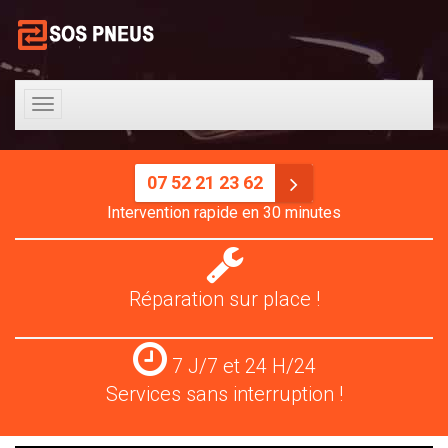
Toggle
navigation
07 52 21 23 62
Intervention rapide en 30 minutes
Réparation
pneus
Réparation sur place !
Services
7 J/7 et 24 H/24
24
Services sans interruption !
H/24