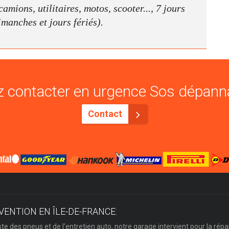
amions, utilitaires, motos, scooter..., 7 jours
dimanches et jours fériés).
 contacter en urgence Sos dépann
Contact
VENTION EN ÎLE-DE-FRANCE:
ste des pneus et de l'entretien auto, notre garage intervient pour la répa