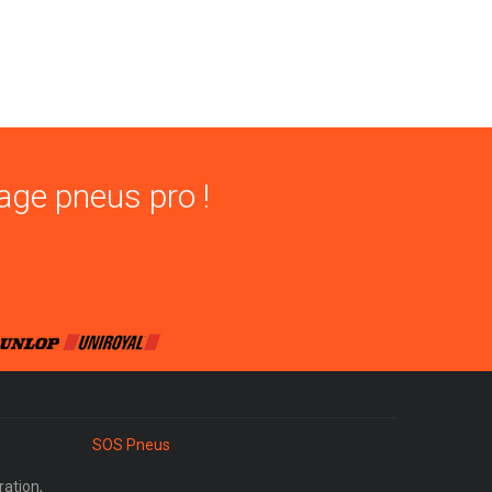
age pneus pro !
SOS Pneus
ration,