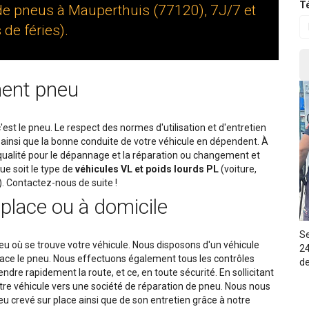
Té
de pneus à Mauperthuis (77120), 7J/7 et
 de féries).
ent pneu
c'est le pneu. Le respect des normes d'utilisation et d'entretien
é ainsi que la bonne conduite de votre véhicule en dépendent. À
 qualité pour le dépannage et la réparation ou changement et
e soit le type de
véhicules VL et poids lourds PL
(voiture,
.). Contactez-nous de suite !
place ou à domicile
Se
ieu où se trouve votre véhicule. Nous disposons d'un véhicule
24
lace le pneu. Nous effectuons également tous les contrôles
de
dre rapidement la route, et ce, en toute sécurité. En sollicitant
tre véhicule vers une société de réparation de pneu. Nous nous
 crevé sur place ainsi que de son entretien grâce à notre