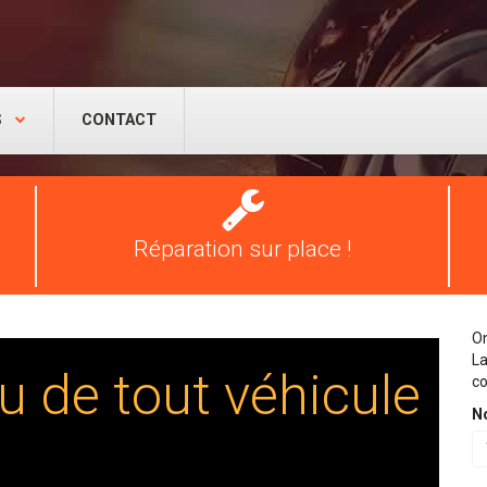
S
CONTACT
Réparation
pneus
Réparation sur place !
On
La
u de tout véhicule
co
N