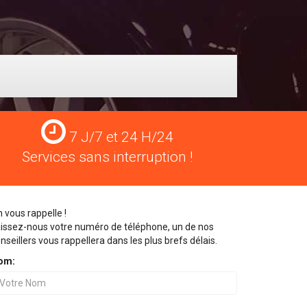
Services
7 J/7 et 24 H/24
24
Services sans interruption !
H/24
 vous rappelle !
issez-nous votre numéro de téléphone, un de nos
nseillers vous rappellera dans les plus brefs délais.
om: