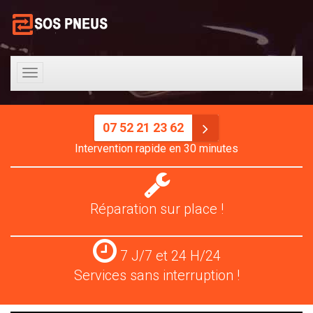
Toggle
navigation
07 52 21 23 62
Intervention rapide en 30 minutes
Réparation
pneus
Réparation sur place !
Services
7 J/7 et 24 H/24
24
Services sans interruption !
H/24