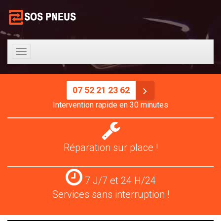
Toggle
navigation
07 52 21 23 62
Intervention rapide en 30 minutes
Réparation
pneus
Réparation sur place !
Services
7 J/7 et 24 H/24
24
Services sans interruption !
H/24