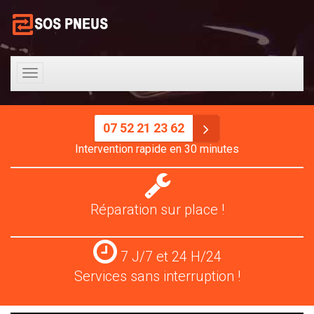
Toggle
navigation
07 52 21 23 62
Intervention rapide en 30 minutes
Réparation
pneus
Réparation sur place !
Services
7 J/7 et 24 H/24
24
Services sans interruption !
H/24