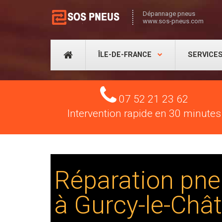
Dépannage pneus
www.sos-pneus.com
ÎLE-DE-FRANCE
SERVICE
Tel
07 52 21 23 62
Intervention rapide en 30 minutes
Réparation pne
à Gurcy-le-Chât