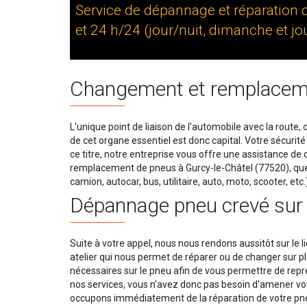
Service de dépannage et réparation 
et 24 h/24 (jour/nuit, dimanche et jou
Changement et remplacem
L'unique point de liaison de l'automobile avec la route, 
de cet organe essentiel est donc capital. Votre sécurit
ce titre, notre entreprise vous offre une assistance de
remplacement de pneus à Gurcy-le-Châtel (77520), quel
camion, autocar, bus, utilitaire, auto, moto, scooter, etc
Dépannage pneu crevé sur 
Suite à votre appel, nous nous rendons aussitôt sur le l
atelier qui nous permet de réparer ou de changer sur p
nécessaires sur le pneu afin de vous permettre de repren
nos services, vous n'avez donc pas besoin d'amener vo
occupons immédiatement de la réparation de votre pneu