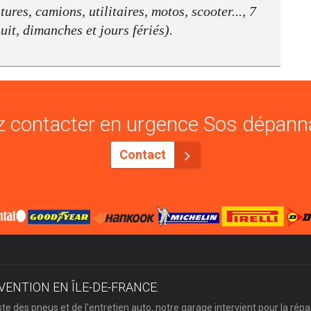
ures, camions, utilitaires, motos, scooter..., 7
nuit, dimanches et jours fériés).
 contacter en urgence Sos dépann
Contact
VENTION EN ÎLE-DE-FRANCE:
ste des pneus et de l'entretien auto, notre garage intervient pour la répa