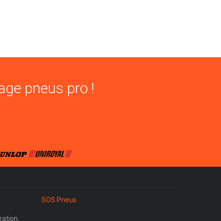
age pneus pro !
SOS Pneus
ration,