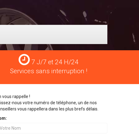
Services
7 J/7 et 24 H/24
24
Services sans interruption !
H/24
 vous rappelle !
issez-nous votre numéro de téléphone, un de nos
nseillers vous rappellera dans les plus brefs délais.
om: