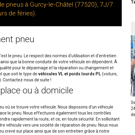
Té
de pneus à Gurcy-le-Châtel (77520), 7J/7
rs de féries).
ent pneu
c'est le pneu. Le respect des normes d'utilisation et d'entretien
é ainsi que la bonne conduite de votre véhicule en dépendent. À
 qualité pour le dépannage et la réparation ou changement et
 que soit le type de
véhicules VL et poids lourds PL
(voiture,
.). Contactez-nous de suite !
place ou à domicile
Se
ieu où se trouve votre véhicule. Nous disposons d'un véhicule
24
lace le pneu. Nous effectuons également tous les contrôles
de
dre rapidement la route, et ce, en toute sécurité. En sollicitant
tre véhicule vers une société de réparation de pneu. Nous nous
 crevé sur place ainsi que de son entretien grâce à notre