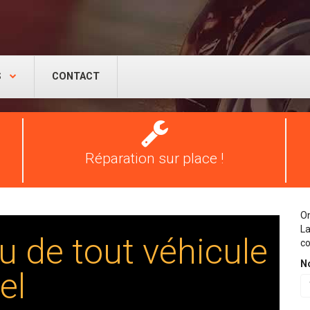
S
CONTACT
Réparation
pneus
Réparation sur place !
On
La
u de tout véhicule
co
N
el