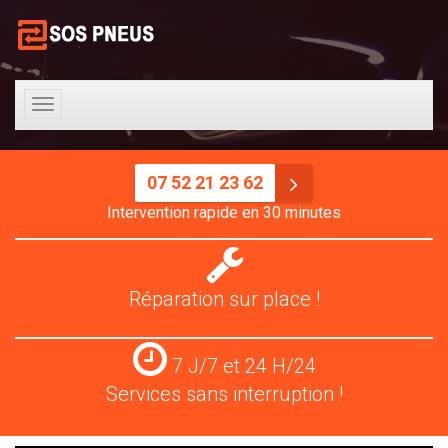
Toggle
navigation
07 52 21 23 62
Intervention rapide en 30 minutes
Réparation
pneus
Réparation sur place !
Services
7 J/7 et 24 H/24
24
Services sans interruption !
H/24