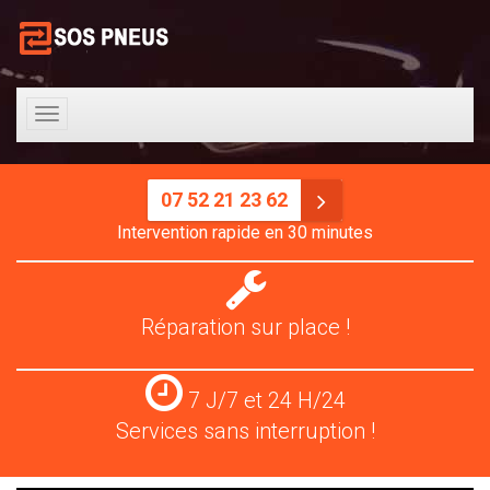
Toggle
navigation
07 52 21 23 62
Intervention rapide en 30 minutes
Réparation
pneus
Réparation sur place !
Services
7 J/7 et 24 H/24
24
Services sans interruption !
H/24