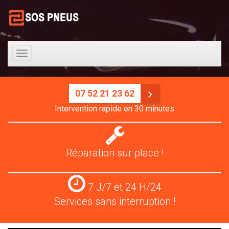
Toggle
navigation
07 52 21 23 62
Intervention rapide en 30 minutes
Réparation
pneus
Réparation sur place !
Services
7 J/7 et 24 H/24
24
Services sans interruption !
H/24