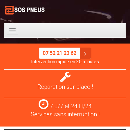
Toggle
navigation
07 52 21 23 62
Intervention rapide en 30 minutes
Réparation
pneus
Réparation sur place !
Services
7 J/7 et 24 H/24
24
Services sans interruption !
H/24