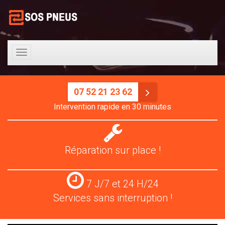
Toggle
navigation
07 52 21 23 62
Intervention rapide en 30 minutes
Réparation
pneus
Réparation sur place !
Services
7 J/7 et 24 H/24
24
Services sans interruption !
H/24