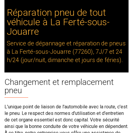
Réparation pneu de tout
véhicule à La Ferté-sous-
Jouarre
Service de dépannage et réparation de pneus
à La Ferté-sous-Jouarre (77260), 7J/7 et 24
h/24 (jour/nuit, dimanche et jours de féries).
Changement et remplacement
pneu
L'unique point de liaison de l'automobile avec la route, c'est
le pneu. Le respect des normes d'utilisation et d'entretien
de cet organe essentiel est donc capital. Votre sécurité
ainsi que la bonne conduite de votre véhicule en dépendent.
À ce titre, notre entreprise vous offre une assistance de