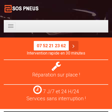
Toggle
navigation
07 52 21 23 62
Intervention rapide en 30 minutes
Réparation
pneus
Réparation sur place !
Services
7 J/7 et 24 H/24
24
Services sans interruption !
H/24